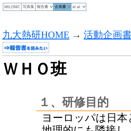
写真集
報告書
企画書
MILONIC
et al.
九大熱研HOME
→
活動企画
ＷＨＯ班
１、研修目的
ヨーロッパは日本
地理的にも隣接し